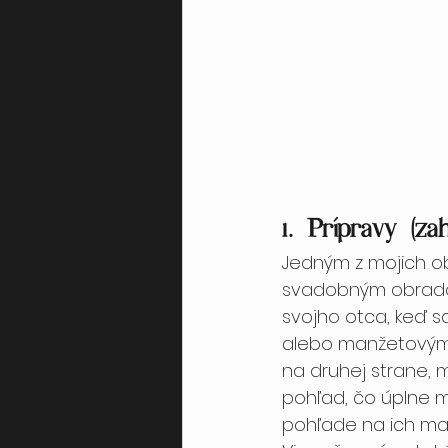
1. Prípravy (za
Jedným z mojich o
svadobným obradom 
svojho otca, keď s
alebo manžetovými 
na druhej strane, m
pohľad, čo úplne mi
pohľade na ich malé