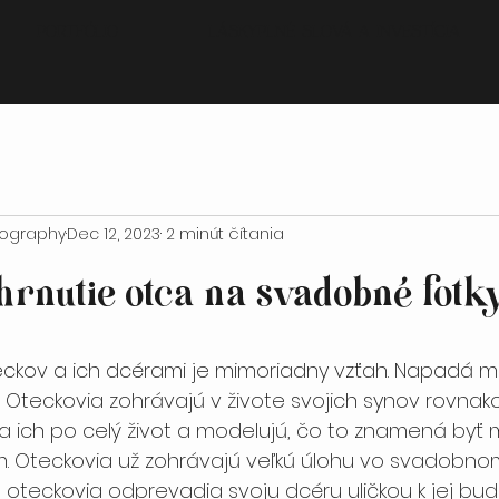
portfólio
láskyplné slová a investícia
tography
Dec 12, 2023
2 minút čítania
hrnutie otca na svadobné fotky
.
ckov a ich dcérami je mimoriadny vzťah. Napadá mi
 Oteckovia zohrávajú v živote svojich synov rovnako
čia ich po celý život a modelujú, čo to znamená byť
 Oteckovia už zohrávajú veľkú úlohu vo svadobnom 
e oteckovia odprevadia svoju dcéru uličkou k jej b