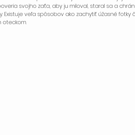
veria svojho zaťa, aby ju miloval, staral sa a chránil
ky. Existuje veľa spôsobov ako zachytiť úžasné fotky č
h oteckom.