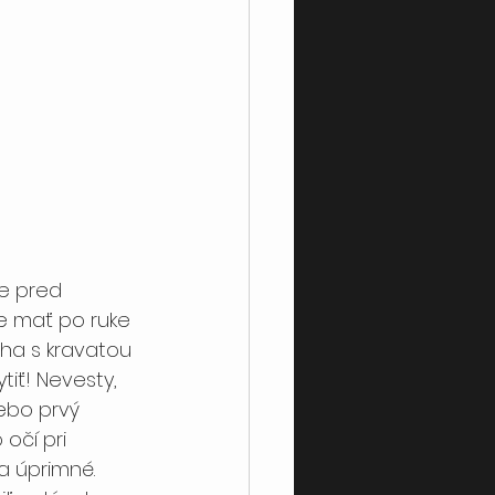
e pred 
e mať po ruke 
ha s kravatou 
iť! Nevesty, 
ebo prvý 
očí pri 
a úprimné. 