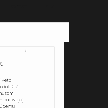
kontakt
blog
.
 veta: 
 dôležitú 
 mužom, 
dni svojej 
udúcemu 