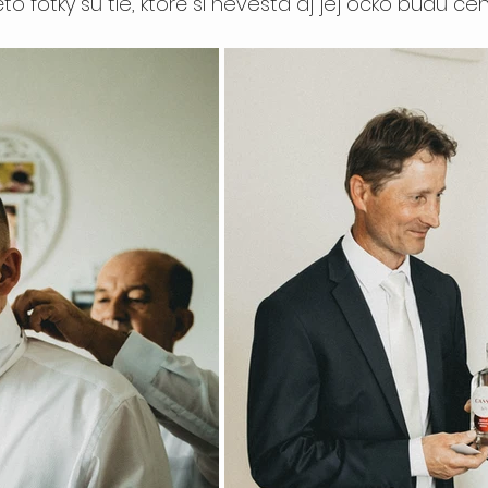
o fotky sú tie, ktoré si nevesta aj jej ocko budú ceni