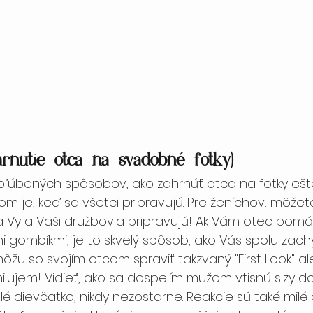
hrnutie otca na svadobné fotky)
bľúbených spôsobov, ako zahrnúť otca na fotky ešt
je, keď sa všetci pripravujú. Pre ženíchov: môžet
a Vy a Vaši družbovia pripravujú! Ak Vám otec pomá
gombíkmi, je to skvelý spôsob, ako Vás spolu zachyt
ôžu so svojím otcom spraviť takzvaný "First Look" al
lujem! Vidieť, ako sa dospelím mužom vtisnú slzy do 
 dievčatko, nikdy nezostarne. Reakcie sú také milé 