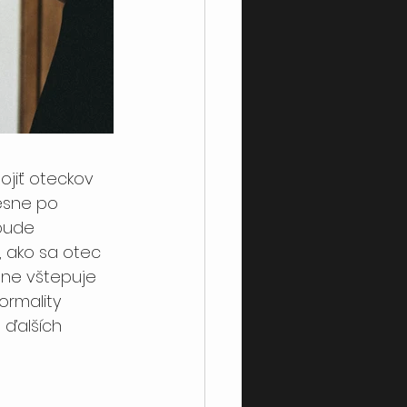
ojiť oteckov 
esne po 
bude 
, ako sa otec 
jne vštepuje 
ormality 
 ďalších 