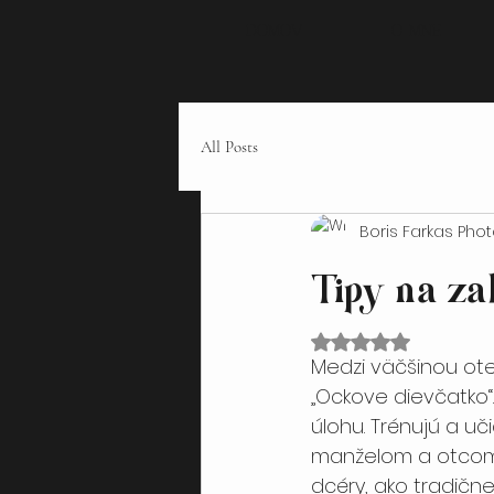
domov
o mne
All Posts
Boris Farkas Pho
Tipy na za
Hodnotenie NaN z 5 hviezdičiek
Medzi väčšinou ote
„Ockove dievčatko“.
úlohu. Trénujú a u
manželom a otcom.
dcéry, ako tradičn