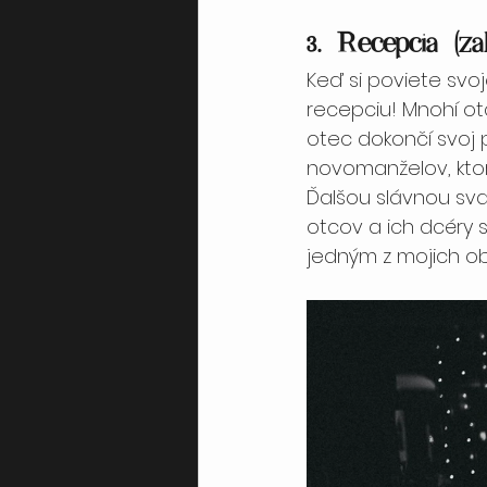
3. Recepcia (za
Keď si poviete svoj
recepciu! Mnohí ot
otec dokončí svoj p
novomanželov, ktorí 
Ďalšou slávnou svad
otcov a ich dcéry s
jedným z mojich 