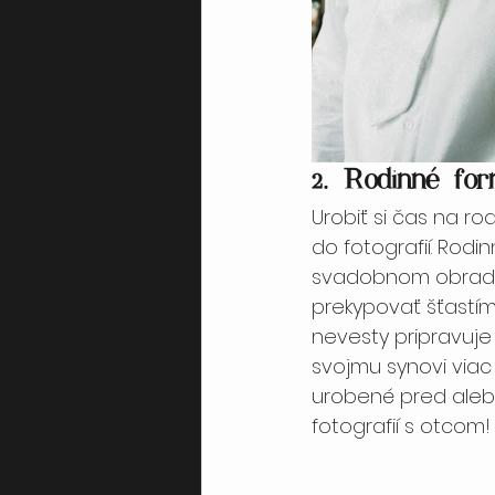
2. Rodinné form
Urobiť si čas na ro
do fotografií. Rod
svadobnom obrade.
prekypovať šťastím
nevesty pripravuje
svojmu synovi viac 
urobené pred alebo 
fotografií s otcom!