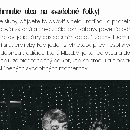
hrnutie otca na svadobné fotky)
e sľuby, pôjdete to osláviť s celou rodinou a priateľ
covia vstanú a pred začiatkom zábavy povedia pár 
rejav, je ideálny čas sa s ním odfotiť! Zachytil so
si utierali slzy, keď jeden z ich otcov predniesol srd
obnou tradíciou, ktorú MILUJEM, je tanec otca a dcér
polu zdieľať tanečný parket, keď sa smejú a niekedy 
obľúbených svadobných momentov.