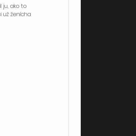
 ju, ako to 
i už ženícha 