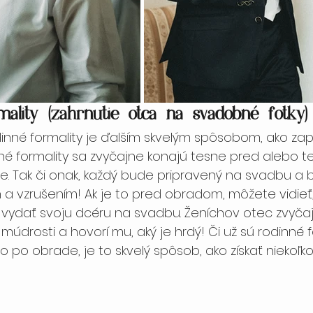
ality (zahrnutie otca na svadobné fotky)
dinné formality je ďalším skvelým spôsobom, ako zap
inné formality sa zvyčajne konajú tesne pred alebo t
 Tak či onak, každý bude pripravený na svadbu a 
 a vzrušením! Ak je to pred obradom, môžete vidieť
 vydať svoju dcéru na svadbu. Ženíchov otec zvyča
múdrosti a hovorí mu, aký je hrdý! Či už sú rodinné f
po obrade, je to skvelý spôsob, ako získať niekoľko