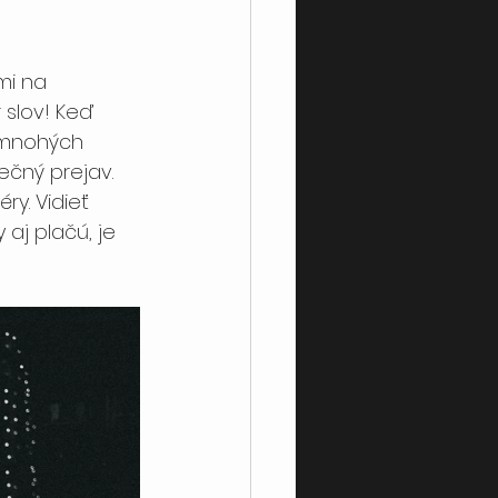
mi na 
slov! Keď 
m mnohých 
ečný prejav. 
y. Vidieť 
aj plačú, je 