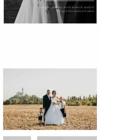
Svadobné portréty dvoch krásnych mladých
ľudí pod Nitrianskym hradom